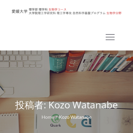
Skip
to
愛
content
媛
大
学
理
学
部
生
物
学
コ
投稿者:
Kozo Watanabe
ー
Home
Kozo Watanabe
ス