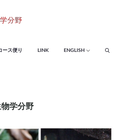
愛媛大学理学部生物学
コース
コース便り
LINK
ENGLISH
生物学分野