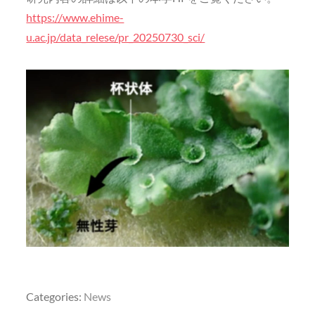
https://www.ehime-
u.ac.jp/data_relese/pr_20250730_sci/
Categories:
News