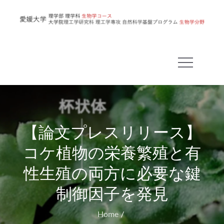
Skip
to
愛
content
媛
大
学
理
学
部
【論文プレスリリース】
生
物
コケ植物の栄養繁殖と有
学
性生殖の両方に必要な鍵
コ
ー
制御因子を発見
ス
Home