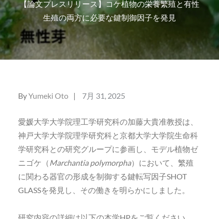
【論文プレスリリース】コケ植物の栄養繁殖と有性
生殖の両方に必要な鍵制御因子を発見
Posted
By
Yumeki Oto
7月 31, 2025
on
愛媛大学大学院理工学研究科の加藤大貴准教授は、
神戸大学大学院理学研究科と京都大学大学院生命科
学研究科との研究グループに参画し、モデル植物ゼ
ニゴケ（
Marchantia polymorpha
）において、繁殖
に関わる器官の形成を制御する鍵転写因子SHOT
GLASSを発見し、その働きを明らかにしました。
研究内容の詳細は以下の本学HPをご覧ください。