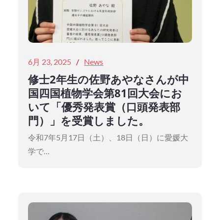
Posted
6月 23, 2025
News
on
修士2年生の佐野あやなさんが中
国四国植物学会第81回大会にお
いて「優秀発表賞（口頭発表部
門）」を受賞しました。
令和7年5月17日（土）、18日（日）に愛媛大
学で…