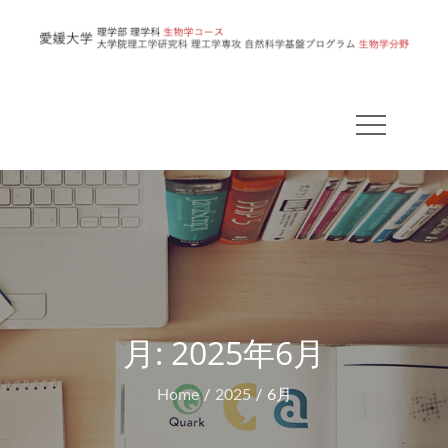
Skip
to
愛
content
媛
大
学
理
学
部
生
物
学
コ
月:
2025年6月
ー
Home
2025
6月
ス