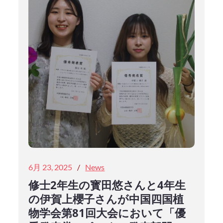
Posted
6月 23, 2025
News
on
修士2年生の寳田悠さんと4年生
の伊賀上櫻子さんが中国四国植
物学会第81回大会において「優