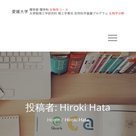
Skip
to
愛
content
媛
大
学
理
学
部
生
物
学
コ
投稿者:
Hiroki Hata
ー
Home
Hiroki Hata
ス