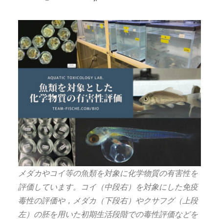
メダカやコイ等の魚類を対象に化学物質の有害性を
評価しています。コイ（中段右）を対象にした免疫
毒性の評価や，メダカ（下段右）やクサフグ（上段
左）の胚を用いた初期生活段階での毒性評価などを