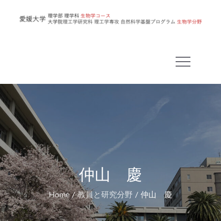
Skip
to
愛
content
媛
大
学
理
学
部
生
物
学
コ
仲山 慶
ー
Home
教員と研究分野
仲山 慶
ス